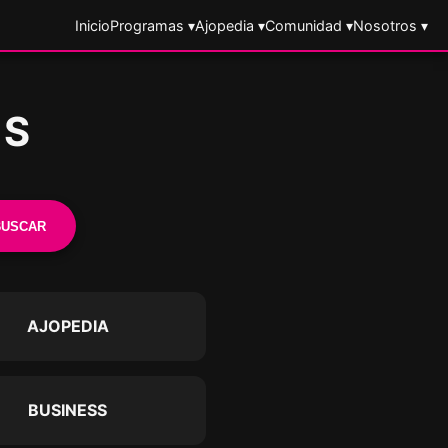
Inicio
Programas ▾
Ajopedia ▾
Comunidad ▾
Nosotros ▾
ES
BUSCAR
AJOPEDIA
BUSINESS