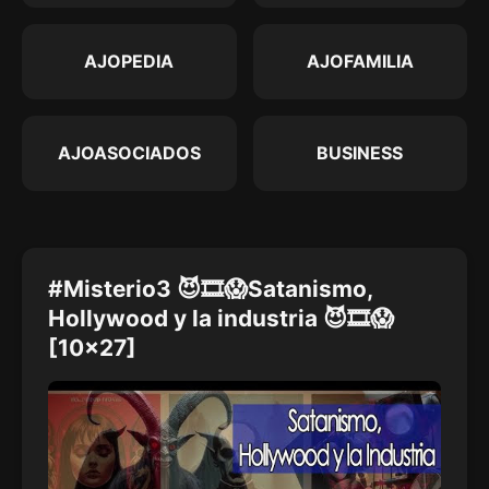
AJOPEDIA
AJOFAMILIA
AJOASOCIADOS
BUSINESS
#Misterio3 😈🎞😱Satanismo,
Hollywood y la industria 😈🎞😱
[10x27]