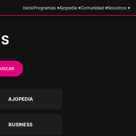
Inicio
Programas ▾
Ajopedia ▾
Comunidad ▾
Nosotros ▾
ES
BUSCAR
AJOPEDIA
BUSINESS