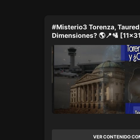
#Misterio3 Torenza, Taured,
Dimensiones? 🌎📍🛂 [11x3
VER CONTENIDO CO