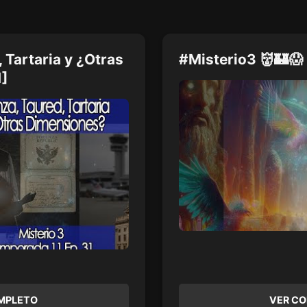
 Tartaria y ¿Otras
#Misterio3 👹🏰😱
1]
MPLETO
VER C