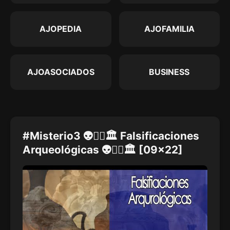
AJOPEDIA
AJOFAMILIA
AJOASOCIADOS
BUSINESS
#Misterio3 👽🏴‍☠️🏛 Falsificaciones
Arqueológicas 👽🏴‍☠️🏛 [09x22]