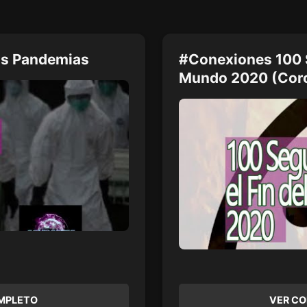
us Pandemias
#Conexiones 100 S
Mundo 2020 (Coron
MPLETO
VER C