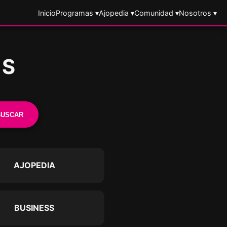
Inicio
Programas ▾
Ajopedia ▾
Comunidad ▾
Nosotros ▾
ES
BUSCAR
AJOPEDIA
BUSINESS