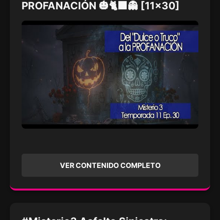
PROFANACIÓN 🎃🐈‍⬛👻 [11x30]
VER CONTENIDO COMPLETO