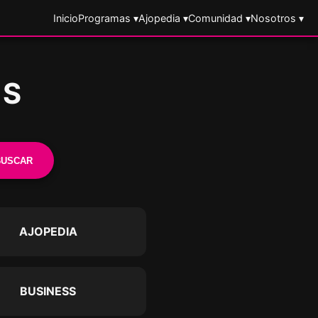
Inicio
Programas ▾
Ajopedia ▾
Comunidad ▾
Nosotros ▾
ES
BUSCAR
AJOPEDIA
BUSINESS