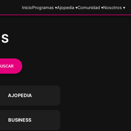
Inicio
Programas ▾
Ajopedia ▾
Comunidad ▾
Nosotros ▾
ES
BUSCAR
AJOPEDIA
BUSINESS