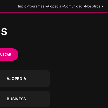
Inicio
Programas ▾
Ajopedia ▾
Comunidad ▾
Nosotros ▾
ES
BUSCAR
AJOPEDIA
BUSINESS