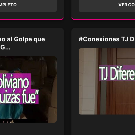
MPLETO
VER C
no al Golpe que
#Conexiones TJ Di
G...