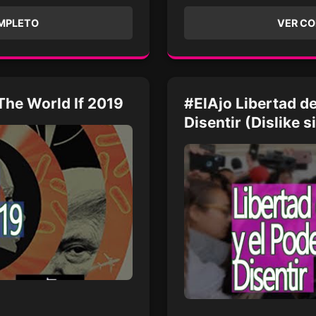
MPLETO
VER C
The World If 2019
#ElAjo Libertad de
Disentir (Dislike s