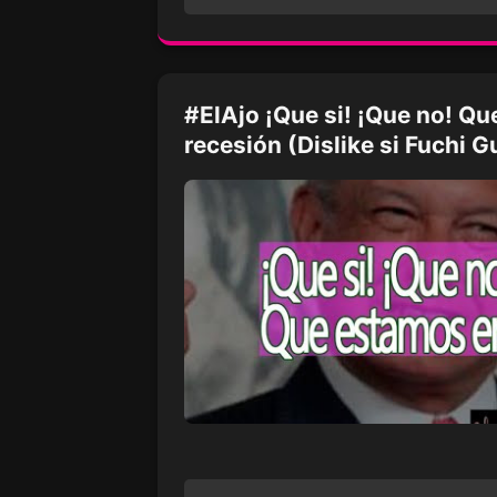
#ElAjo ¡Que si! ¡Que no! Q
recesión (Dislike si Fuchi Gu