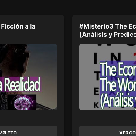
Ficción a la
#Misterio3 The E
(Análisis y Predic
MPLETO
VER C