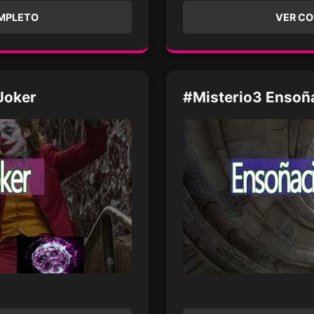
MPLETO
VER C
Joker
#Misterio3 Ensoña