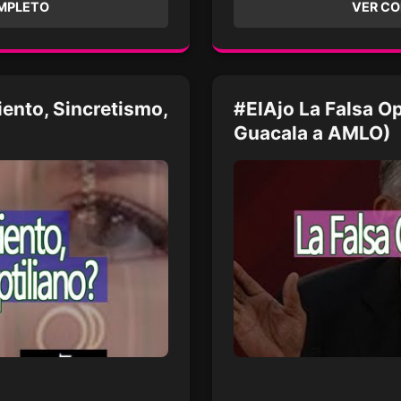
MPLETO
VER C
ento, Sincretismo,
#ElAjo La Falsa Op
Guacala a AMLO)