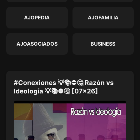
AJOPEDIA
AJOFAMILIA
AJOASOCIADOS
BUSINESS
#Conexiones 💡📚⛔🤔 Razón vs
Ideología 💡📚⛔🤔 [07x26]