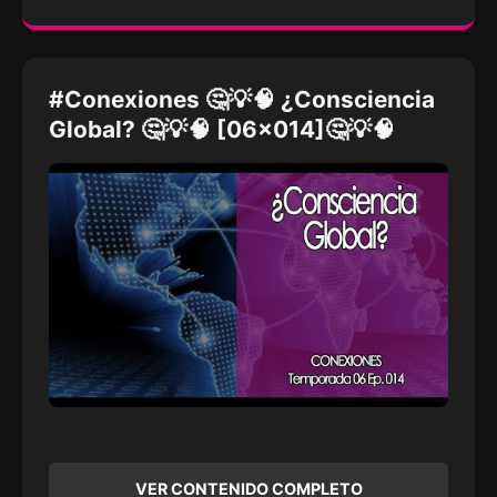
#Conexiones 🤔💡🧠 ¿Consciencia
Global? 🤔💡🧠 [06x014]🤔💡🧠
VER CONTENIDO COMPLETO