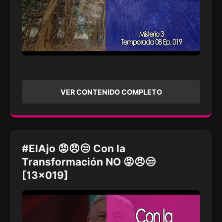
VER CONTENIDO COMPLETO
#ElAjo 😡😠😒 Con la
Transformación NO 😡😠😒
[13x019]