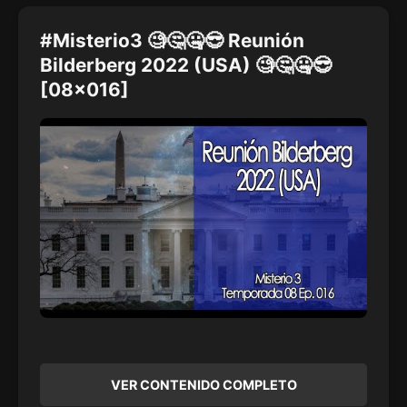
#Misterio3 🧐🤔🤐😎 Reunión
Bilderberg 2022 (USA) 🧐🤔🤐😎
[08x016]
VER CONTENIDO COMPLETO