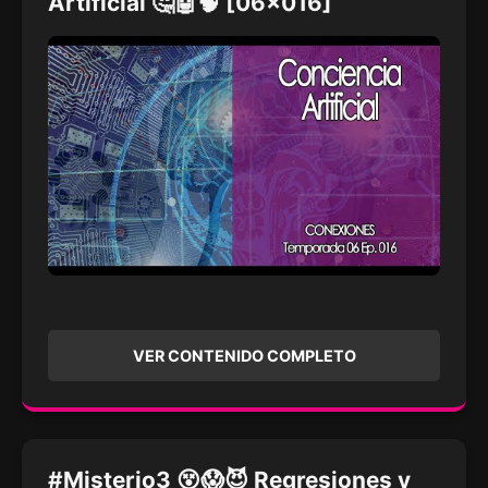
Artificial 🤔🤖🧠 [06x016]
VER CONTENIDO COMPLETO
#Misterio3 😵😱😈 Regresiones y