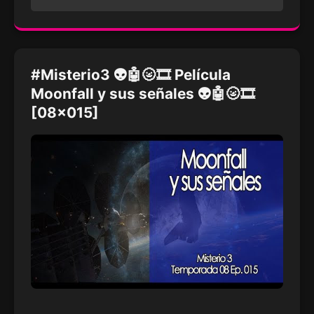
#Misterio3 👽🤖🌝🎞 Película
Moonfall y sus señales 👽🤖🌝🎞
[08x015]