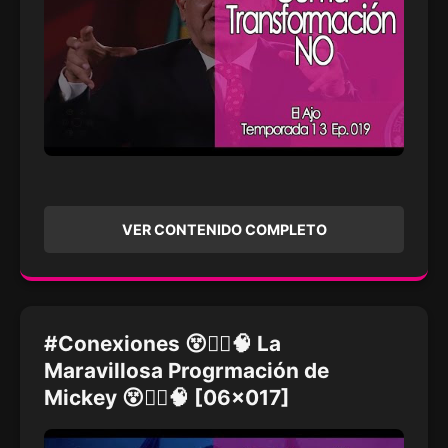
VER CONTENIDO COMPLETO
#Conexiones 😵🧙‍♂️🧠 La
Maravillosa Progrmación de
Mickey 😵🧙‍♂️🧠 [06x017]