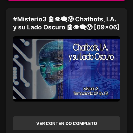
#Misterio3 🤖👁‍🗨😰 Chatbots, I.A.
y su Lado Oscuro 🤖👁‍🗨😰 [09x06]
VER CONTENIDO COMPLETO