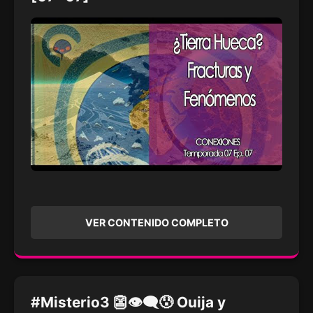
VER CONTENIDO COMPLETO
#Misterio3 👺👁‍🗨😰 Ouija y