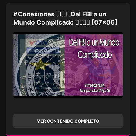
#Conexiones 🕵️‍♀️🛑🌐Del FBI a un
Mundo Complicado 🕵️‍♀️🛑🌐 [07x06]
VER CONTENIDO COMPLETO