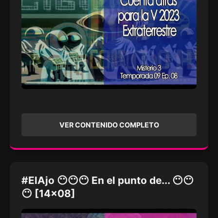
VER CONTENIDO COMPLETO
#ElAjo 😶😶😶 En el punto de... 😶😶
😶 [14x08]