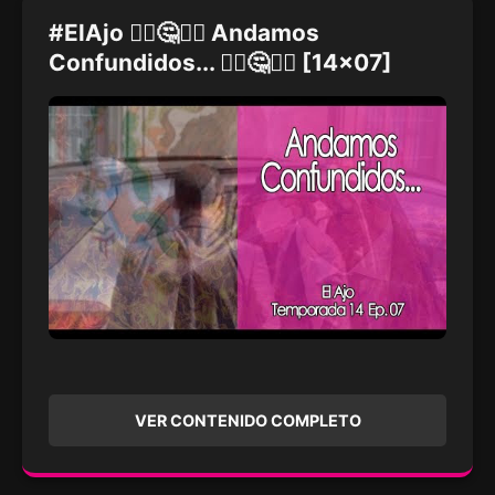
#ElAjo 🤷‍♀️🤔🤷‍♂️ Andamos
Confundidos... 🤷‍♀️🤔🤷‍♂️ [14x07]
VER CONTENIDO COMPLETO