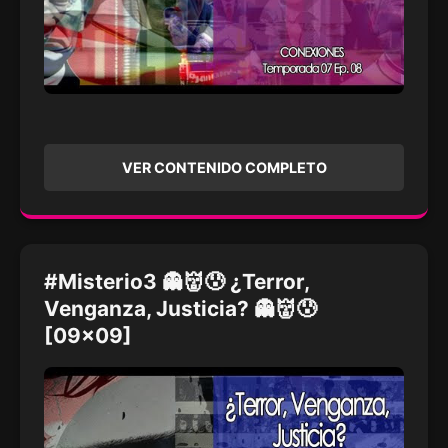
VER CONTENIDO COMPLETO
#Misterio3 👻👹😰 ¿Terror,
Venganza, Justicia? 👻👹😰
[09x09]