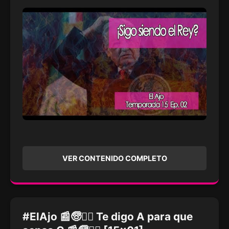
VER CONTENIDO COMPLETO
#ElAjo 📰🧓🙅‍♀️ Te digo A para que