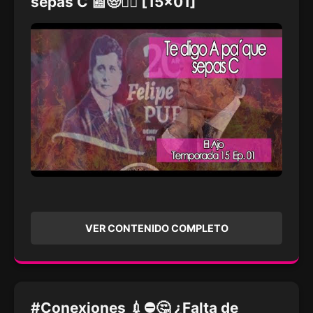
sepas C 📰🧓🙅‍♀️ [15x01]
VER CONTENIDO COMPLETO
#Conexiones 💉⛔🤔 ¿Falta de