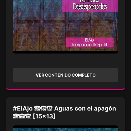
VER CONTENIDO COMPLETO
#ElAjo 🙈🙉🙊 Aguas con el apagón
🙈🙉🙊 [15x13]