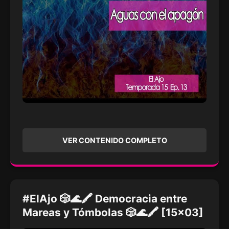
VER CONTENIDO COMPLETO
#ElAjo 🎲🌊🖍 Democracia entre
Mareas y Tómbolas 🎲🌊🖍 [15x03]