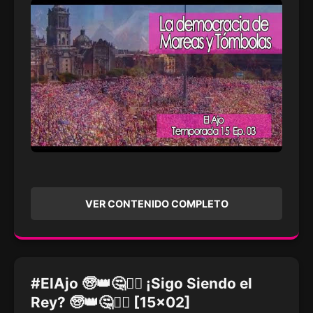
VER CONTENIDO COMPLETO
#ElAjo 🧓👑🤔🙅‍♀️ ¡Sigo Siendo el
Rey? 🧓👑🤔🙅‍♀️ [15x02]