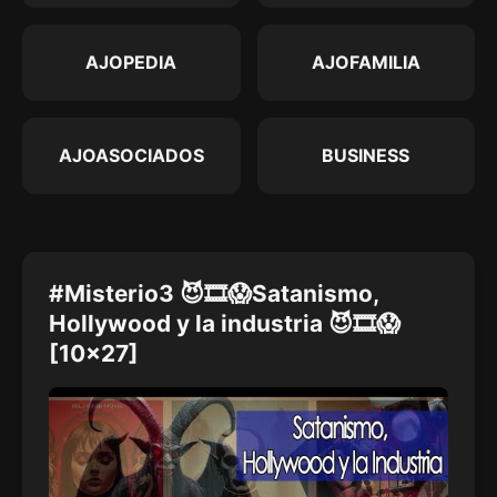
AJOPEDIA
AJOFAMILIA
AJOASOCIADOS
BUSINESS
#Misterio3 😈🎞😱Satanismo,
Hollywood y la industria 😈🎞😱
[10x27]