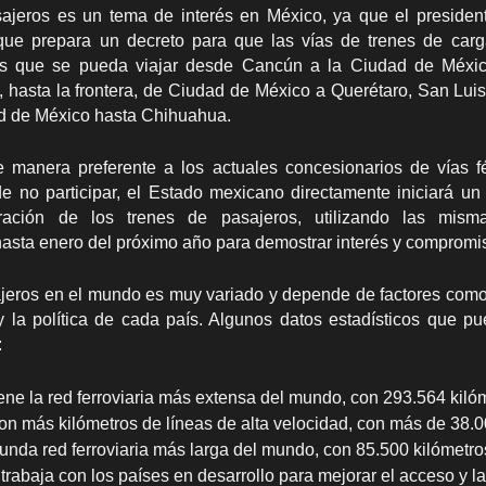
sajeros es un tema de interés en México, ya que el preside
ue prepara un decreto para que las vías de trenes de car
 es que se pueda viajar desde Cancún a la Ciudad de Méxi
, hasta la frontera, de Ciudad de México a Querétaro, San Luis
d de México hasta Chihuahua.
e manera preferente a los actuales concesionarios de vías f
e no participar, el Estado mexicano directamente iniciará un
tración de los trenes de pasajeros, utilizando las mis
hasta enero del próximo año para demostrar interés y compromi
jeros en el mundo es muy variado y depende de factores como e
y la política de cada país. Algunos datos estadísticos que pue
:
ne la red ferroviaria más extensa del mundo, con 293.564 kilóm
on más kilómetros de líneas de alta velocidad, con más de 38.0
unda red ferroviaria más larga del mundo, con 85.500 kilómetro
rabaja con los países en desarrollo para mejorar el acceso y la