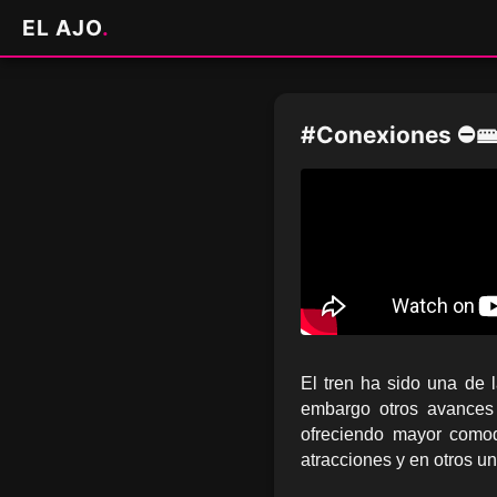
EL AJO
.
#Conexiones ⛔🚝
El tren ha sido una de 
embargo otros avances 
ofreciendo mayor comod
atracciones y en otros 