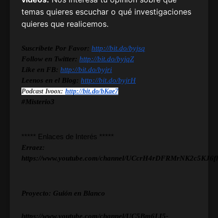
temas quieres escuchar o qué investigaciones
quieres que realicemos.
Suscríbete Por Favor:
http://bit.do/byjsq
Follow en Twitter:
http://bit.do/byjqZ
Like en FB:
http://bit.do/byjri
Leenos en el Blog:
http://bit.do/byjrH
Podcast Ivoox: 
http://bit.do/bKae7
#Misterio3
***** Enlaces de Interés *****
Erraez:
https://www.youtube.com/channel/UCcrH4rDFRMrNK2c5KJ6
Proyecto: Guión en Blanco
https://www.youtube.com/channel/UC5Bm6LI5-