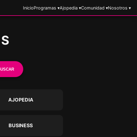
Inicio
Programas ▾
Ajopedia ▾
Comunidad ▾
Nosotros ▾
ES
BUSCAR
AJOPEDIA
BUSINESS