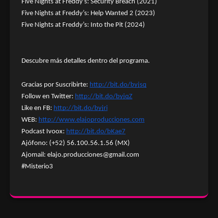
Five Nights at Freddy’s: Security Breach (2021)
Five Nights at Freddy’s: Help Wanted 2 (2023)
Five Nights at Freddy’s: Into the Pit (2024)
Descubre más detalles dentro del programa.
Gracias por Suscribirte:
http://bit.do/byjsq
Follow en Twitter:
http://bit.do/byjqZ
Like en FB:
http://bit.do/byjri
WEB:
http://www.elajoproducciones.com
Podcast Ivoox:
http://bit.do/bKae7
Ajófono: (+52) 56.100.56.1.56 (MX)
Ajomail: elajo.producciones@gmail.com
#Misterio3