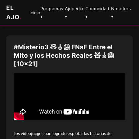
EL
Programas
Ajopedia
Comunidad
Nosotros
Inicio
AJO
.
▾
▾
▾
▾
#Misterio3 🧸🎸😱 FNaF Entre el
Mito y los Hechos Reales 🧸🎸😱
[10x21]
Los videojuegos han logrado explotar las historias del