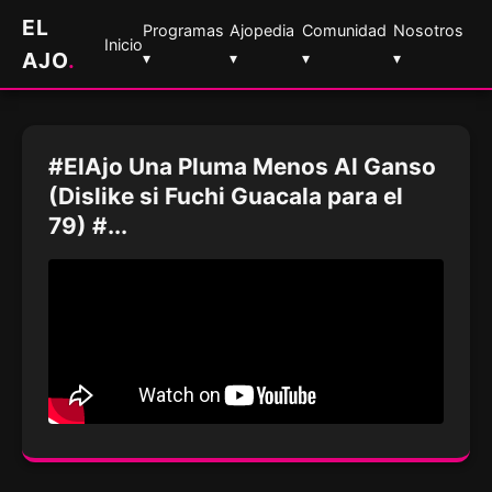
EL
Programas
Ajopedia
Comunidad
Nosotros
Inicio
AJO
.
▾
▾
▾
▾
#ElAjo Una Pluma Menos Al Ganso
(Dislike si Fuchi Guacala para el
79) #...