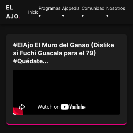
EL
Programas
Ajopedia
Comunidad
Nosotros
Inicio
AJO
.
▾
▾
▾
▾
#ElAjo El Muro del Ganso (Dislike
si Fuchi Guacala para el 79)
#Quédate...