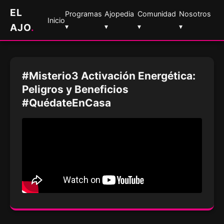
EL
Programas
Ajopedia
Comunidad
Nosotros
Inicio
AJO
.
▾
▾
▾
▾
#Misterio3 Activación Energética:
Peligros y Beneficios
#QuédateEnCasa